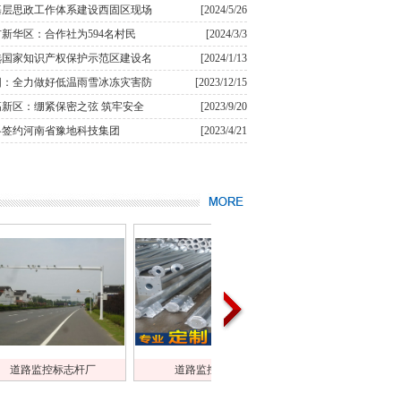
基层思政工作体系建设西固区现场
[2024/5/26
新华区：合作社为594名村民
[2024/3/3
选国家知识产权保护示范区建设名
[2024/1/13
阳：全力做好低温雨雪冰冻灾害防
[2023/12/15
新区：绷紧保密之弦 筑牢安全
[2023/9/20
略签约河南省豫地科技集团
[2023/4/21
道路监控标志
道路监控标志
道路监控