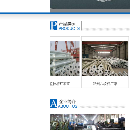
道路监控杆厂家直
郑州八棱杆厂家
锥形标志杆、八棱