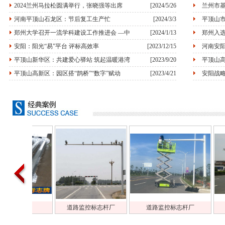
2024兰州马拉松圆满举行，张晓强等出席
[2024/5/26
兰州市
河南平顶山石龙区：节后复工生产忙
[2024/3/3
平顶山市
郑州大学召开一流学科建设工作推进会 —中
[2024/1/13
郑州入
安阳：阳光“易”平台 评标高效率
[2023/12/15
河南安
平顶山新华区：共建爱心驿站 筑起温暖港湾
[2023/9/20
平顶山高
平顶山高新区：园区搭“鹊桥”“数字”赋动
[2023/4/21
安阳战
道路监控标志杆厂
道路监控标志杆厂
道路监控标志杆厂