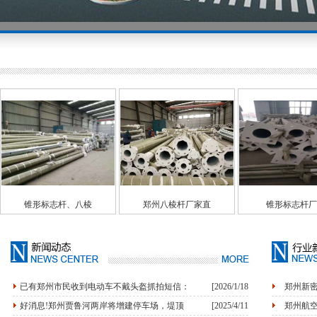
郑州八棱杆厂家直
锥形标志杆厂家
交通标志
已有郑州市民收到电动车不戴头盔抓拍短信：
[2026/1/18
郑州新密
好消息!郑州贾鲁河两岸将增建停车场，堤顶
[2025/4/11
郑州航