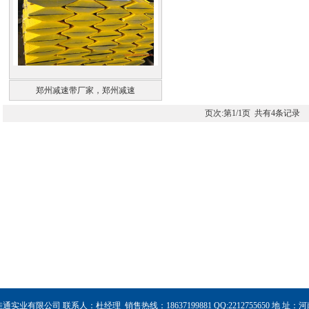
郑州减速带厂家，郑州减速
页次:第
1/1
页 共有
4
条记录
实业有限公司 联系人：杜经理 销售热线：18637199881 QQ:2212755650 地 址